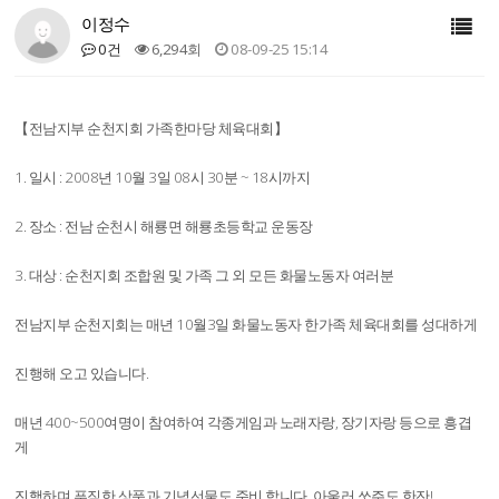
이정수
0건
6,294회
08-09-25 15:14
【전남지부 순천지회 가족한마당 체육대회】
1. 일시 : 2008년 10월 3일 08시 30분 ~ 18시까지
2. 장소 : 전남 순천시 해룡면 해룡초등학교 운동장
3. 대상 : 순천지회 조합원 및 가족 그 외 모든 화물노동자 여러분
전남지부 순천지회는 매년 10월3일 화물노동자 한가족 체육대회를 성대하게
진행해 오고 있습니다.
매년 400~500여명이 참여하여 각종게임과 노래자랑, 장기자랑 등으로 흥겹
게
진행하며 푸짐한 상품과 기념선물도 준비 합니다. 아울러 쏘주도 한잔!