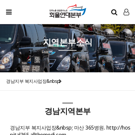
인트라넷
LOG IN
지역본부소식
경남지부 복지사업장&nbsp
경남지역본부
경남지부 복지사업장&nbsp; 마산 365병원. http://hos
pital365.allthemedi.com