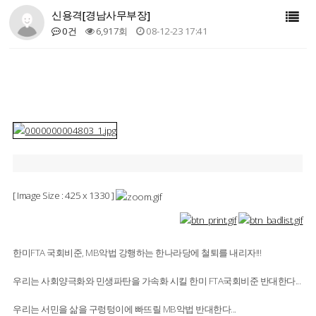
신용격[경남사무부장]
0건
6,917회
08-12-23 17:41
[ Image Size :
425
x
1330
]
한미FTA 국회비준, MB악법 강행하는 한나라당에 철퇴를 내리자!!!
우리는 사회양극화와 민생파탄을 가속화 시킬 한미 FTA국회비준 반대한다...
우리는 서민을 삶을 구렁텅이에 빠뜨릴 MB악법 반대한다...