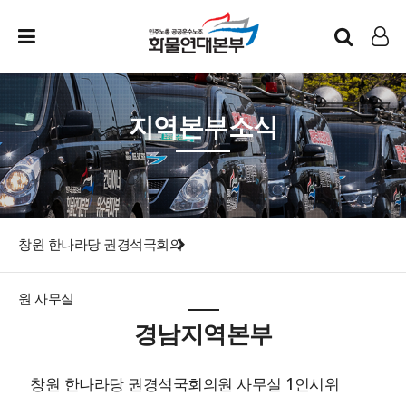
인트라넷
LOG IN
지역본부소식
창원 한나라당 권경석국회의
원 사무실
경남지역본부
창원 한나라당 권경석국회의원 사무실 1인시위