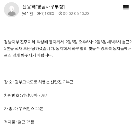
신용격[경남사무부장]
1건
7,183회
09-02-06 10:28
경남지부 진주지회 박성배 동지께서 2월5일 오후6시~2월6일 새벽6시 철근2
5톤을 적재 도난 당하셨습니다. 동지께서 하루 빨리 찾을수 있도록 동지들께서
관심 깊게 봐주시기 바랍니다.
장 소 : 경부고속도로 하행선 신탄진IC 부근
차량번호 : 경남80아 7097
차 종 : 대우 커민스 25톤
적재물 : 철근 25톤