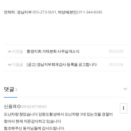
연락처 : 경남지부 055-273-5651, 박성배(본인) 011-344-8345
이전글
통영지회 거제분회 사무실개소식
09.02.09
다음글
[공고] 경남지부회계감사 등록을 공고합니다
09.02.04
댓글
1
신용격
09-02-07 09:41
도난차량 찾았습니다 강원도횡성에서 도난차량 3대 있는것을 경찰이
찾아서 현재 지문감식하고 있습니다
협조해주신 동지님들께 감사드립니다.