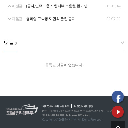
이전글
[공지]민주노총 포항지부 조합원 한마당
10.10.14
다음글
총파업 구속동지 면회 관련 공지
09.07.03
댓글
0
등록된 댓글이 없습니다.
|
이메일주소 무단수집거부
개인정보처리방침
[07671] 서울특별시 강서구 등촌로 149 (등촌동 560-6) 공공운수노조회관 4층 | 대표전화 : 02)2635-0
789 | FAX : 050)4926-0060 | E-mail : hwamul1027@gmail.com
Copyright © 화물연대본부. All Rights Reserved.