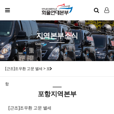
인트라넷
LOG IN
지역본부소식
[근조]조우환 고문 별세 > 포
항
포항지역본부
[근조]조우환 고문 별세