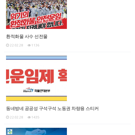
환적화물 사수 선전물
22.02.28
1136
동네방네 공공성 구석구석 노동권 차량용 스티커
22.02.28
1435