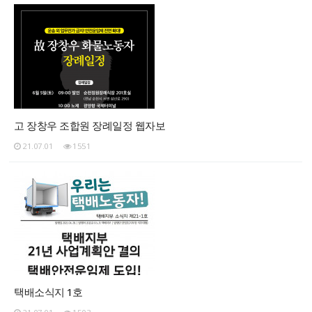
고 장창우 조합원 장례일정 웹자보
21.07.01
1551
택배소식지 1호