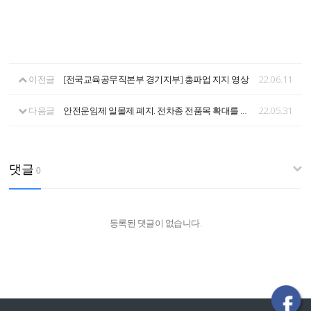
이전글
[전국교육공무직본부 경기지부] 총파업 지지 영상
22.06.11
다음글
안전운임제 일몰제 폐지. 전차종 전품목 확대를 위한 국제행동주간
22.05.31
댓글
0
등록된 댓글이 없습니다.