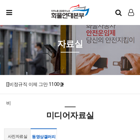
인트라넷
LOG IN
자료실
[[비정규직 이제 그만 1100만
비
미디어자료실
사진자료실
동영상갤러리