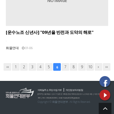
NO IMAGE
[운수노조 신년사] "09년을 반전과 도약의 해로"
.
화물연대
01-06
1
2
3
4
5
7
8
9
10
6
|
이메일주소 무단수집거부
개인정보처리방침
[07671] 서울특별시 강서구 등촌로 149 (등촌동 560-6) 공공운수노조회관 4층 | 대표전화 : 02)2635-0
789 | FAX : 050)4926-0060 | E-mail : hwamul1027@gmail.com
Copyright © 화물연대본부. All Rights Reserved.