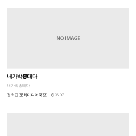
NO IMAGE
내가박종태다
내가박종태다
정혁표[문화미디어국장]
05-07