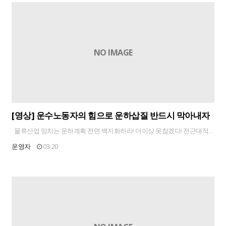
NO IMAGE
[영상] 운수노동자의 힘으로 운하삽질 반드시 막아내자
물류산업 망치는 운하계획 전면 백지화하라! 더이상 못참겠다! 전근대적
인 물류제도 개혁하라! ..
운영자
03-20