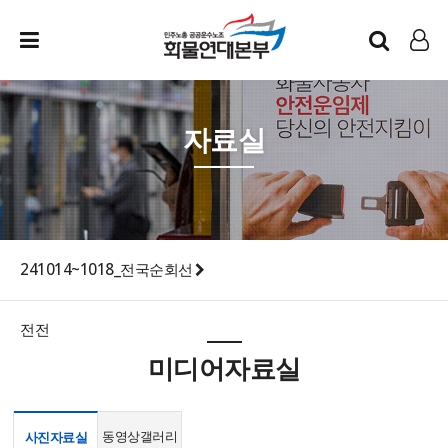
인트라넷
LOG IN
자료실
241014~1018_전국순회선
전전
미디어자료실
동영상갤러리
사진자료실