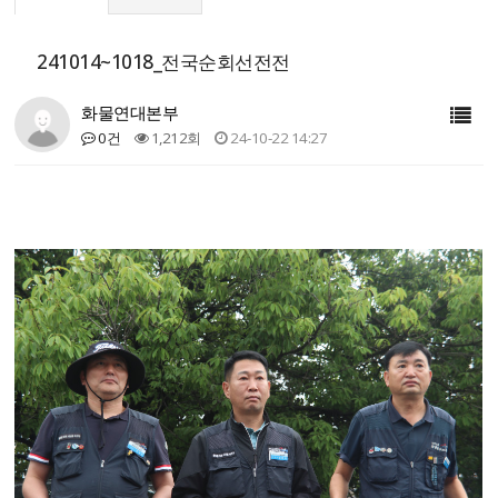
241014~1018_전국순회선전전
화물연대본부
0건
1,212회
24-10-22 14:27