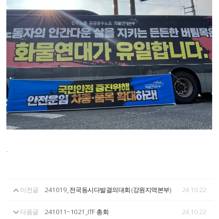
.
이전글
241019_전국동시다발결의대회 (강원지역본부)
24.10.22
다음글
241011~1021_ITF 총회
24.10.22