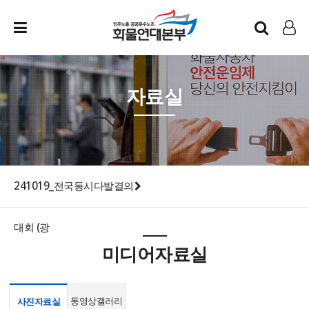
인트라넷
LOG IN
자료실
241019_전국동시다발결의
대회 (광
미디어자료실
동영상갤러리
사진자료실