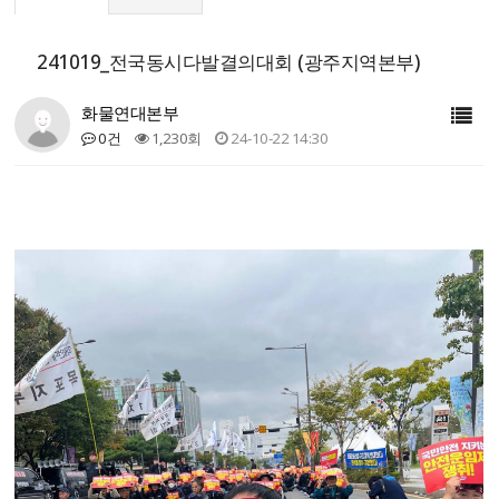
241019_전국동시다발결의대회 (광주지역본부)
화물연대본부
0건
1,230회
24-10-22 14:30