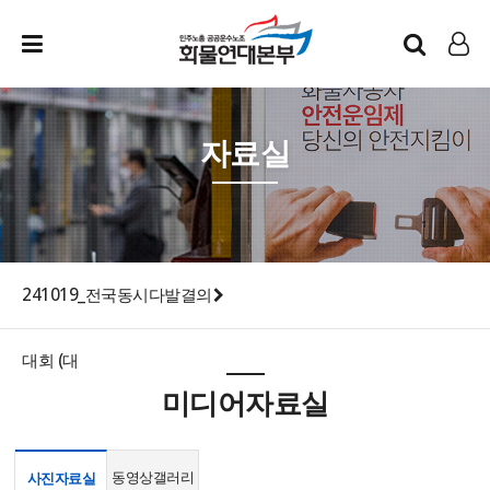
인트라넷
LOG IN
자료실
241019_전국동시다발결의
대회 (대
미디어자료실
동영상갤러리
사진자료실