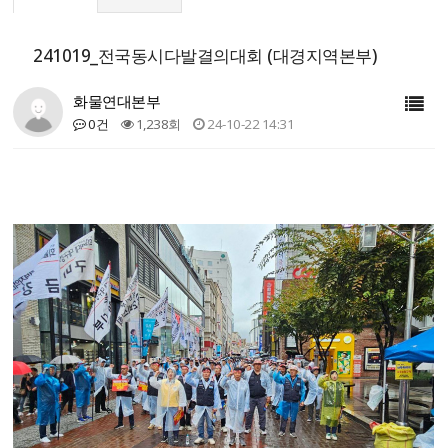
241019_전국동시다발결의대회 (대경지역본부)
화물연대본부
0건
1,238회
24-10-22 14:31