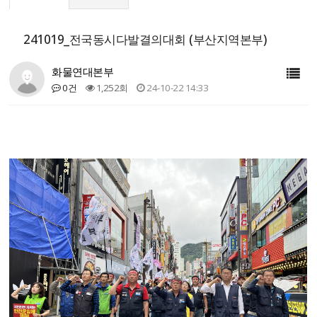
241019_전국동시다발결의대회 (부산지역본부)
화물연대본부
0건
1,252회
24-10-22 14:33