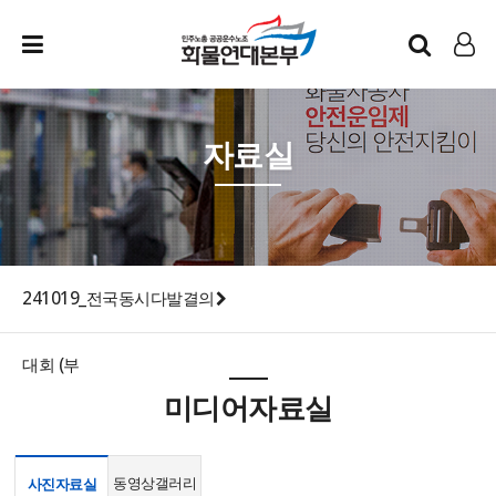
인트라넷
LOG IN
자료실
241019_전국동시다발결의
대회 (부
미디어자료실
동영상갤러리
사진자료실