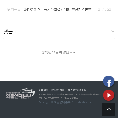
다음글
241019_전국동시다발결의대회 (부산지역본부)
24.10.22
댓글
0
등록된 댓글이 없습니다.
|
이메일주소 무단수집거부
개인정보처리방침
[07671] 서울특별시 강서구 등촌로 149 (등촌동 560-6) 공공운수노조회관 4층 | 대표전화 : 02)2635-0
789 | FAX : 050)4926-0060 | E-mail : hwamul1027@gmail.com
Copyright © 화물연대본부. All Rights Reserved.