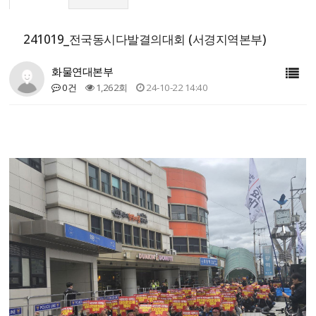
241019_전국동시다발결의대회 (서경지역본부)
화물연대본부
0건
1,262회
24-10-22 14:40