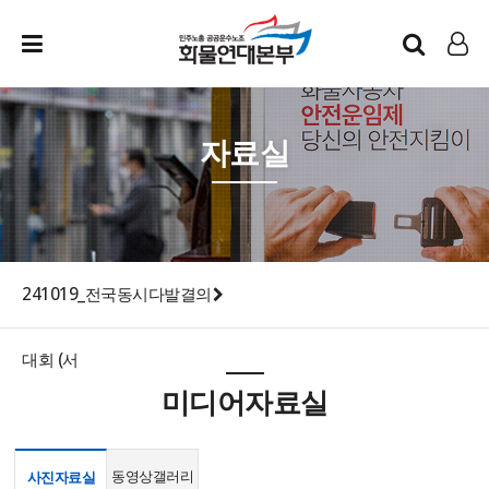
인트라넷
LOG IN
자료실
241019_전국동시다발결의
대회 (서
미디어자료실
동영상갤러리
사진자료실