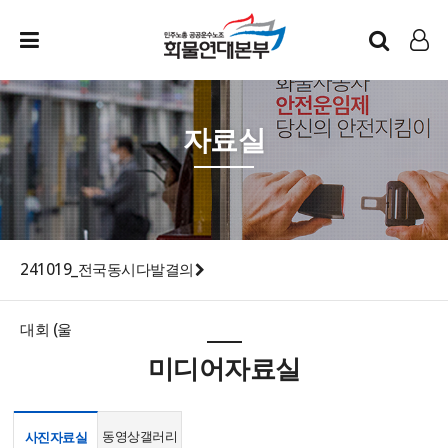
인트라넷
LOG IN
자료실
241019_전국동시다발결의
대회 (울
미디어자료실
동영상갤러리
사진자료실