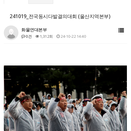
241019_전국동시다발결의대회 (울산지역본부)
화물연대본부
0건
1,312회
24-10-22 14:40