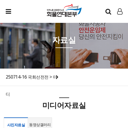
인트라넷
LOG IN
자료실
250714-16 국회선전전 > 미
디
미디어자료실
동영상갤러리
사진자료실