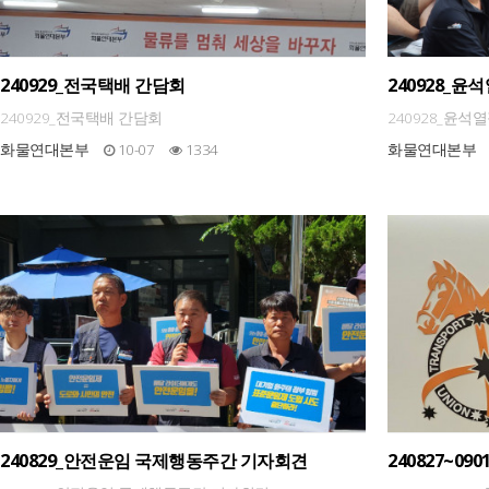
240929_전국택배 간담회
240928_
240929_전국택배 간담회
240928_윤
화물연대본부
10-07
1334
화물연대본부
240829_안전운임 국제행동주간 기자회견
240827~0