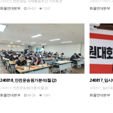
주간 호주 방
240829_안전운임 국제행동주간 기자회견
240827~09
주 방문 공식 
화물연대본부
09-02
1337
화물연대본부
240818_안전운송원가분석(철강)
240817_
240818_안전운송원가분석(철강)
240817_임
화물연대본부
08-26
1361
화물연대본부