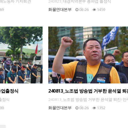
 피해노동자 기자회견
240823_대경지역본부 총파업 출정식
69
화물연대본부
08-26
1459
총파업출정식
240813_노조법 방송법 거부한 윤석열 퇴
노총 결의대회
업출정식
240813_노조법 방송법 거부한 윤석열 퇴진! 
의대회
00
화물연대본부
08-26
1352