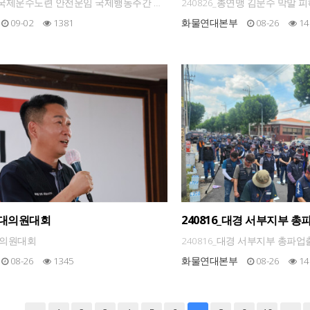
문 공식 일정
01_국제운수노련 안전운임 국제행동주간 호
240826_총연맹 김문수 막말
일정
09-02
1381
화물연대본부
08-26
14
임시대의원대회
240816_대경 서부지부 
시대의원대회
240816_대경 서부지부 총파
08-26
1345
화물연대본부
08-26
14