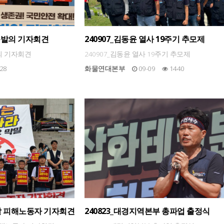
공동발의 기자회견
240907_김동윤 열사 19주기 추모제
의 기자회견
240907_김동윤 열사 19주기 추모제
28
화물연대본부
09-09
1440
막말 피해노동자 기자회견
240823_대경지역본부 총파업 출정식