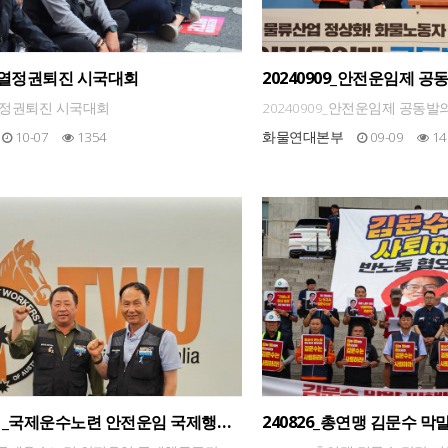
윤석열정권퇴진 시국대회
20240909_안전운임제 
석열정권퇴진 시국대회
20240909_안전운임제 공동발
10-07
1354
화물연대본부
09-09
14
901_국제운수노련 안전운임 국제행동
240826_총연맹 김문수 