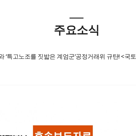
주요소식
와 ‘특고노조를 짓밟은 계엄군’공정거래위 규탄! <