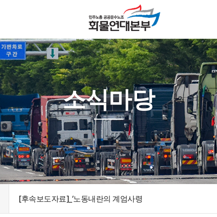
소식마당
[후속보도자료]_‘노동내란의 계엄사령