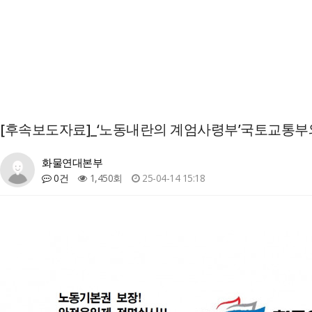
[후속보도자료]_‘노동내란의 계엄사령부’국토교통부
화물연대본부
0건
1,450회
25-04-14 15:18