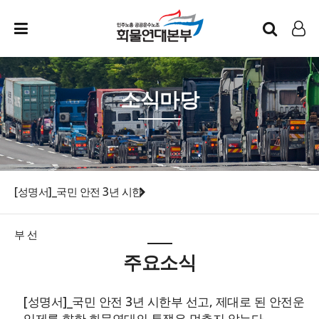
인트라넷
LOG IN
소식마당
[성명서]_국민 안전 3년 시한
부 선
주요소식
[성명서]_국민 안전 3년 시한부 선고, 제대로 된 안전운
임제를 향한 화물연대의 투쟁은 멈추지 않는다