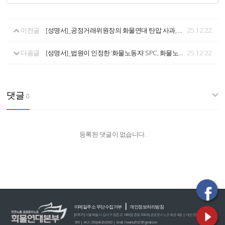
이전글
[성명서]_공정거래위원장의 화물연대 탄압 사과, 국회가 공정거래법 개정으로 완성하라.
25.12.22
다음글
[성명서]_법원이 인정한 ‘화물노동자’ SPC, 화물노동자와 교섭합시다!
25.12.22
댓글
0
등록된 댓글이 없습니다.
|
이메일주소 무단수집거부
개인정보처리방침
[07671] 서울특별시 강서구 등촌로 149 (등촌동 560-6) 공공운수노조회관 4층 | 대표전화 : 02)2635-0
789 | FAX : 050)4926-0060 | E-mail : hwamul1027@gmail.com