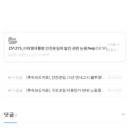
104회 다
251215_이재명대통령 안전운임제 발언 관련 논평.hwp
(58.5K)
운로드 |
DATE : 2025-12-22 17:14:09
이전글
[후속보도자료]_안전운임 26년 연내고시 불투명! 화물연대본부 긴급 농성 돌입! <전국 동시다발 농성투쟁 돌입 기자회견>
25.12.22
다음글
[후속보도자료]_구조조정 비용전가 반대! 노동중심 산업개혁 쟁취! 화물연대본부 제3차 전국 순회선전전
25.12.22
댓글
0