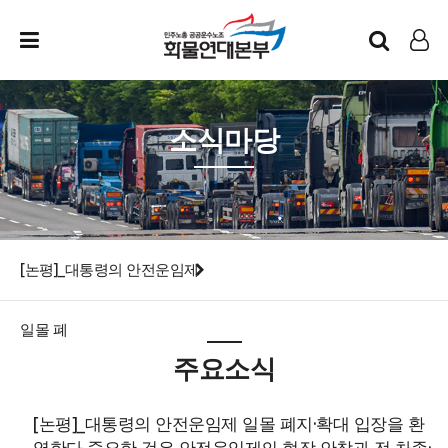
인트라넷
LOG IN
소식마당
[논평]_대통령의 안전운임제
일몰 폐
주요소식
[논평]_대통령의 안전운임제 일몰 폐지·확대 입장을 환
영한다 중요한 것은 안전운임제의 현장 안착과 전 차종·