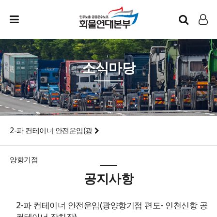
인트라넷
LOG IN
소식마당
2-파 컨테이너 안전운임(광
양항기점
공지사항
2-파 컨테이너 안전운임(광양항기점 편도- 인천신항 공
컨테이너 장치장)