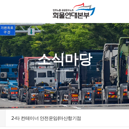
소식마당
2-타 컨테이너 안전운임(마산항기점