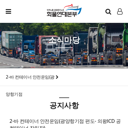
인트라넷
LOG IN
소식마당
2-바 컨테이너 안전운임(광
양항기점
공지사항
2-바 컨테이너 안전운임(광양항기점 편도- 의왕ICD 공
컨테이너 장치장)