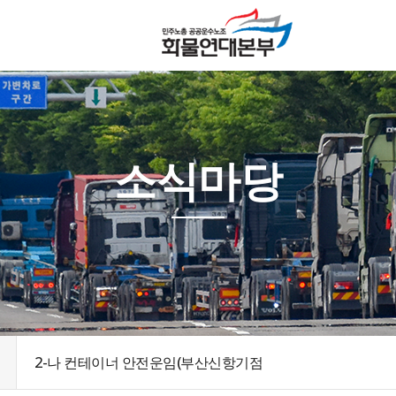
소식마당
2-나 컨테이너 안전운임(부산신항기점