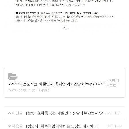
376회 다
221122_보도자료_화물연대_총파업 기자간담회.hwp
(804.5K)
운로드 |
DATE : 2022-11-22 18:45:30
이전글
[논평]_원희룡 장관, 새빨간 거짓말이 부끄럽지 않은가? - 화물연대 파업 관련 원희룡 장관 인터뷰에 부쳐 -
22.11.23
다음글
[성명서]_화주책임 삭제하는 연장안 폐기하라!
22.11.22