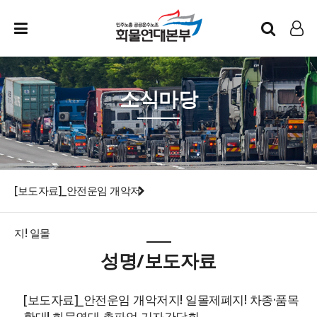
인트라넷
LOG IN
소식마당
[보도자료]_안전운임 개악저
지! 일몰
성명/보도자료
[보도자료]_안전운임 개악저지! 일몰제폐지! 차종·품목
확대! 화물연대 총파업 기자간담회