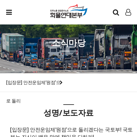
인트라넷
LOG IN
소식마당
[입장문] 안전운임제‘원점’으
로 돌리
성명/보도자료
[입장문] 안전운임제‘원점’으로 돌리겠다는 국토부! 국토
부는 자신이 뱉은 말에 책임을 다하라!