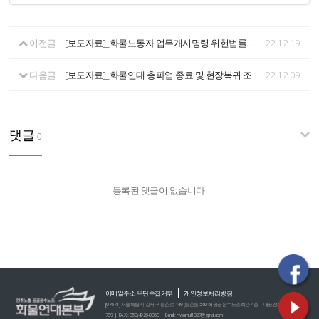
이전글
[보도자료]_화물노동자 업무개시명령 위헌법률심판제청 신청 기자회견
22.12.19
다음글
[보도자료]_화물연대 총파업 종료 및 현장복귀 조합원 투표 가결
22.12.09
댓글
0
등록된 댓글이 없습니다.
|
이메일주소 무단수집거부
개인정보처리방침
[07671] 서울특별시 강서구 등촌로 149 (등촌동 560-6) 공공운수노조회관 4층 | 대표전화 : 02)2635-0
789 | FAX : 050)4926-0060 | E-mail : hwamul1027@gmail.com