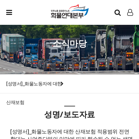
인트라넷
LOG IN
소식마당
[성명서]_화물노동자에 대한
산재보험
성명/보도자료
[성명서]_화물노동자에 대한 산재보험 적용범위 전면
확대는 사업주단체의 입맛에 따라 훼손될 수 없는 생명