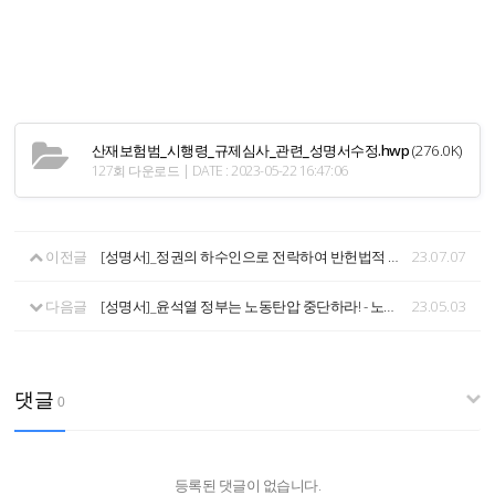
산재보험범_시행령_규제심사_관련_성명서수정.hwp
(276.0K)
127회 다운로드 | DATE : 2023-05-22 16:47:06
이전글
[성명서]_정권의 하수인으로 전락하여 반헌법적 노동탄압 동조하는 재판부를 규탄한다!
23.07.07
다음글
[성명서]_윤석열 정부는 노동탄압 중단하라! - 노동탄압에 맞서 분신 항거하신 건설노동자의 명복을 빕니다.
23.05.03
댓글
0
등록된 댓글이 없습니다.