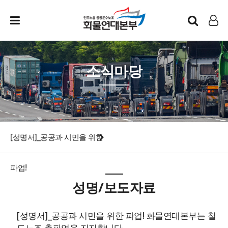
인트라넷
LOG IN
소식마당
[성명서]_공공과 시민을 위한
파업!
성명/보도자료
[성명서]_공공과 시민을 위한 파업! 화물연대본부는 철
도노조 총파업을 지지합니다.