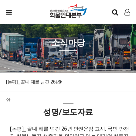
인트라넷
LOG IN
소식마당
[논평]_ 끝내 해를 넘긴 26년
안
성명/보도자료
[논평]_ 끝내 해를 넘긴 26년 안전운임 고시, 국민 안전
과 화물노동자 생존권을 외면하고 있는 대기업 화주자