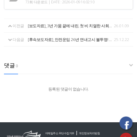
73회 다운로드 | DATE : 2026-01-09 16:02:10
이전글
[보도자료]_3년 가뭄 끝에 내린, 첫 비 치열한 사회적 합의 과정을 거쳐 시작되는 26년 안전운임 시행을 환영한다! - 부족한 시작이지만, 제도 시행과 현장안착을 위한 첫걸음이 중요
26.01.09
다음글
[후속보도자료]_안전운임 26년 연내고시 불투명! 화물연대본부 긴급 농성 돌입! <전국 동시다발 농성투쟁 돌입 기자회견>
25.12.22
댓글
0
등록된 댓글이 없습니다.
|
이메일주소 무단수집거부
개인정보처리방침