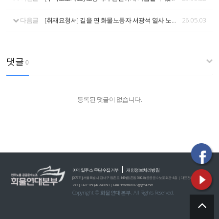
다음글
[취재요청서] 길을 연 화물노동자 서광석 열사 노동시민사회장 엄수
26.05.03
댓글
0
등록된 댓글이 없습니다.
|
이메일주소 무단수집거부
개인정보처리방침
[07671] 서울특별시 강서구 등촌로 149 (등촌동 560-6) 공공운수노조회관 4층 | 대표전화 : 02)2635-0
789 | FAX : 050)4926-0060 | E-mail : hwamul1027@gmail.com
Copyright © 화물연대본부. All Rights Reserved.