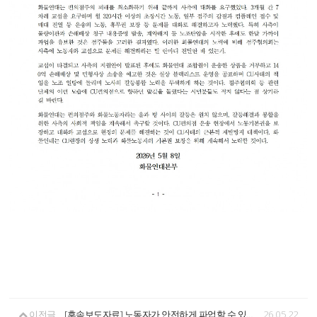
이전글
[후속보도자료] 노동자가 안전하게 파업할 수 있는 세상 쟁취! 서광석 열사 정신계승! 경찰 살인진압 규탄! <화물연대 정부 요구안 발표 기자회견>
26.05.22