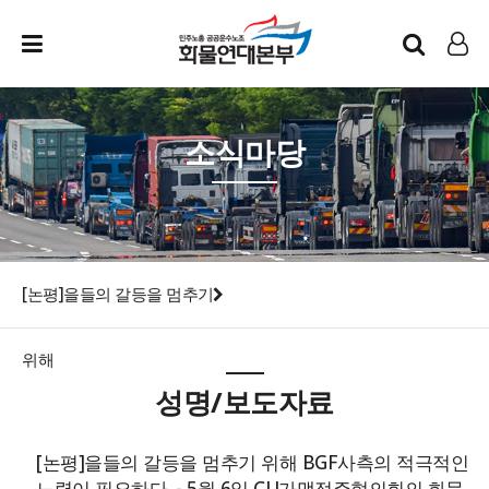
인트라넷
LOG IN
소식마당
[논평]을들의 갈등을 멈추기
위해
성명/보도자료
[논평]을들의 갈등을 멈추기 위해 BGF사측의 적극적인
노력이 필요하다. - 5월 6일 CU가맹점주협의회의 화물