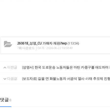
260618_성명_CU 가해자 재판.hwp
(113.5K)
7회 다운로드 | DATE : 2026-06-22 10:50:49
이전글
[성명서] 한국 도로운송 노동자들은 마틴 카중구를 애도하
다음글
[보도자료] 길을 연 화물노동자 서광석 열사 49재 추모제 
댓글
0