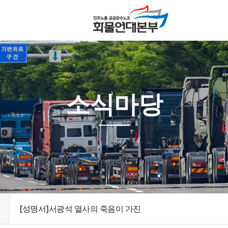
소식마당
[성명서]서광석 열사의 죽음이 가진