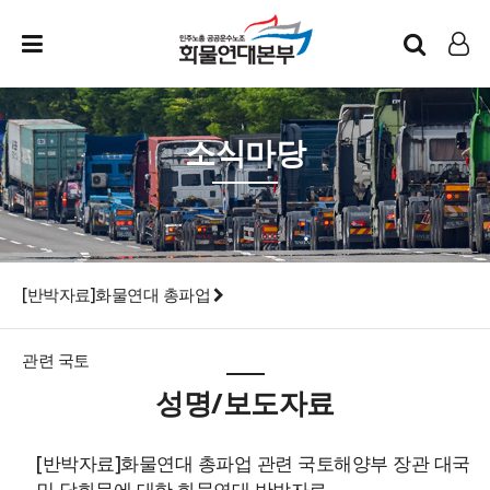
인트라넷
LOG IN
소식마당
[반박자료]화물연대 총파업
관련 국토
성명/보도자료
[반박자료]화물연대 총파업 관련 국토해양부 장관 대국
민 담화문에 대한 화물연대 반박자료