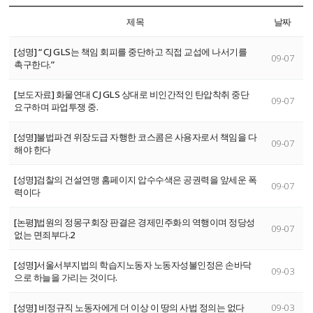
제목
날짜
[성명] “ CJ GLS는 책임 회피를 중단하고 직접 교섭에 나서기를
09-07
촉구한다.”
[보도자료] 화물연대 CJ GLS 상대로 비인간적인 탄압착취 중단
09-07
요구하며 파업투쟁 중.
[성명]불법파견 위장도급 자행한 코스콤은 사용자로서 책임을 다
09-07
해야 한다
[성명]검찰의 건설연맹 홈페이지 압수수색은 공권력을 앞세운 폭
09-07
력이다
[논평]법원의 정몽구회장 판결은 경제민주화의 역행이며 정당성
09-07
없는 면죄부다.2
[성명]서울서부지법의 학습지노동자 노동자성불인정은 손바닥
09-03
으로 하늘을 가리는 것이다.
[성명] 비정규직 노동자에게 더 이상 이 땅의 사법 정의는 없다
09-03