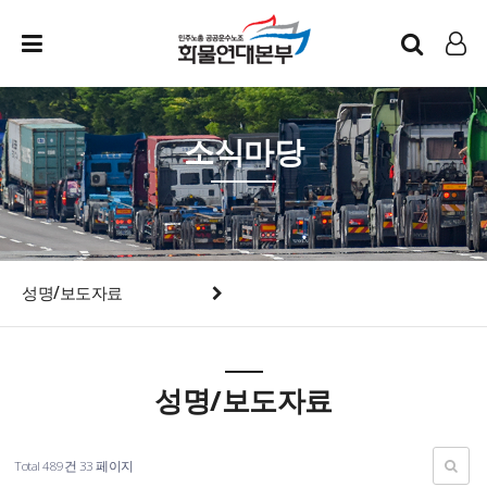
인트라넷
LOG IN
소식마당
성명/보도자료
성명/보도자료
Total 489건
33 페이지