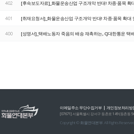
402
[후속보도자료]_화물운송산업 구조개악 반대! 차종·품목 확
401
[취재요청서]_화물운송산업 구조개악 반대! 차종·품목 확대
400
[성명서]_택배노동자 죽음의 배송 재촉하는, CJ대한통운 택
음
다음
맨끝
|
이메일주소 무단수집거부
개인정보처리방
[07671] 서울특별시 강서구 등촌로 149 (등촌동 560-6)
Copyright © 화물연대본부. All Rights Reserved