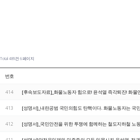
Total 489건
6 페이지
번호
414
[후속보도자료]_화물노동자 힘으로! 윤석열 즉각퇴진! 화
413
[성명서]_내란공범 국민의힘도 탄핵이다. 화물노동자는 국민
412
[성명서]_국민안전을 위한 투쟁에 함께하는 철도지하철 노
411
[성명서]안전운임제와 민주주의 모두 일몰시킨 윤석열, 정