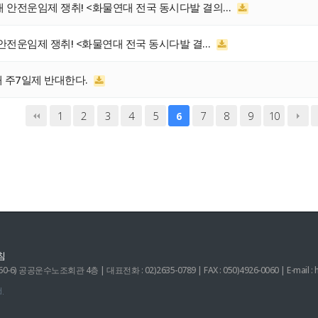
대 안전운임제 쟁취! <화물연대 전국 동시다발 결의…
 안전운임제 쟁취! <화물연대 전국 동시다발 결…
배 주7일제 반대한다.
1
2
3
4
5
7
8
9
10
6
침
 공공운수노조회관 4층 | 대표전화 : 02)2635-0789 | FAX : 050)4926-0060 | E-mail : 
.