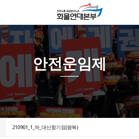
안전운임제
210901_1_하_대산항기점(왕복)