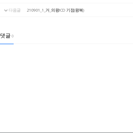
다음글
210901_1_거_의왕ICD 기점(왕복)
댓글
0