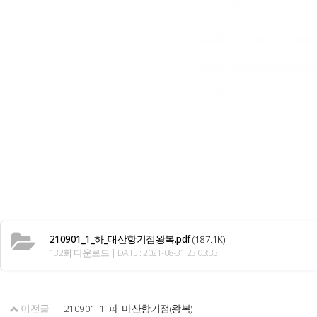
210901_1_하_대산항기점왕복.pdf
(187.1K)
132회 다운로드 | DATE : 2021-08-31 23:03:33
이전글
210901_1_파_마산항기점(왕복)