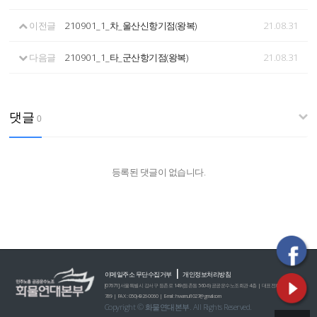
이전글
210901_1_차_울산신항기점(왕복)
21.08.31
다음글
210901_1_타_군산항기점(왕복)
21.08.31
댓글
0
등록된 댓글이 없습니다.
|
이메일주소 무단수집거부
개인정보처리방침
[07671] 서울특별시 강서구 등촌로 149 (등촌동 560-6) 공공운수노조회관 4층 | 대표전화 : 02)2635-0
789 | FAX : 050)4926-0060 | E-mail : hwamul1027@gmail.com
Copyright © 화물연대본부. All Rights Reserved.