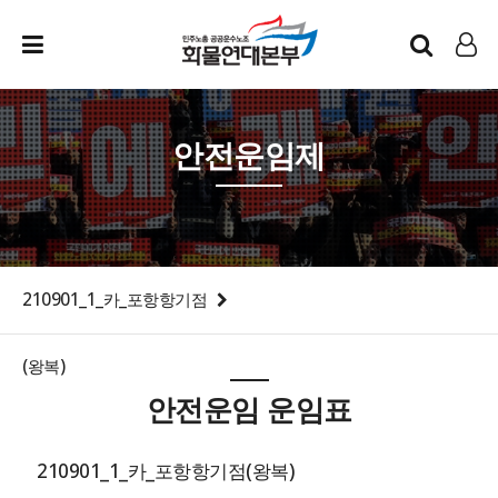
인트라넷
LOG IN
안전운임제
210901_1_카_포항항기점
(왕복)
안전운임 운임표
210901_1_카_포항항기점(왕복)