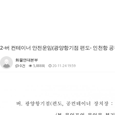
2-버 컨테이너 안전운임(광양항기점 편도- 인천항 
화물연대본부
0건
5,888회
20-11-24 19:59