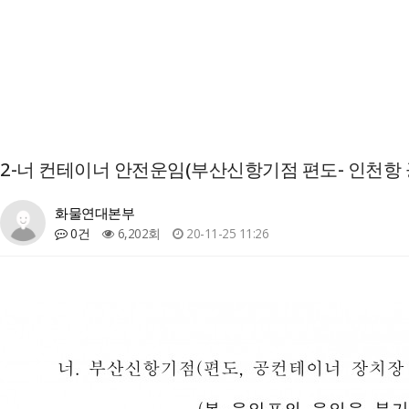
2-너 컨테이너 안전운임(부산신항기점 편도- 인천항
화물연대본부
0건
6,202회
20-11-25 11:26