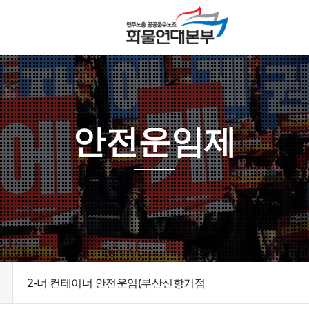
안전운임제
2-너 컨테이너 안전운임(부산신항기점