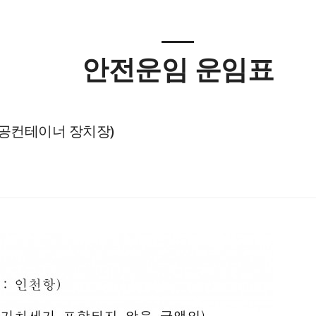
안전운임 운임표
 공컨테이너 장치장)