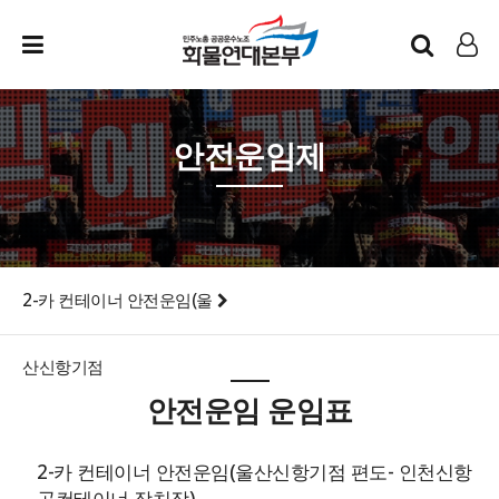
인트라넷
LOG IN
안전운임제
2-카 컨테이너 안전운임(울
산신항기점
안전운임 운임표
2-카 컨테이너 안전운임(울산신항기점 편도- 인천신항
공컨테이너 장치장)