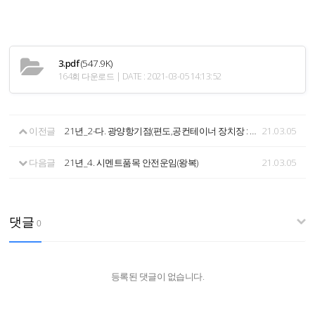
3.pdf
(547.9K)
164회 다운로드 | DATE : 2021-03-05 14:13:52
이전글
21년_2-다. 광양항기점(편도,공컨테이너 장치장 : 의왕ICD)
21.03.05
다음글
21년_4. 시멘트품목 안전운임(왕복)
21.03.05
댓글
0
등록된 댓글이 없습니다.