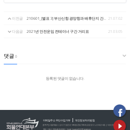
이전글
210601_[별표 3] 부산신항.광양항과 배후단지 간 컨테이너 안전운임, 제주 지역 시멘트 안전운임
21.07.02
다음글
2021년 안전운임 컨테이너 구간 거리표
21.03.05
댓글
0
등록된 댓글이 없습니다.
|
이메일주소 무단수집거부
개인정보처리방침
[07671] 서울특별시 강서구 등촌로 149 (등촌동 560-6) 공공운수노조회관 4층 | 대표전화 : 02)2635-0
789 | FAX : 050)4926-0060 | E-mail : hwamul1027@gmail.com