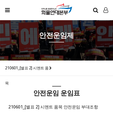
인트라넷
LOG IN
안전운임제
210601_[별표 2] 시멘트 품
목
안전운임 운임표
210601_[별표 2] 시멘트 품목 안전운임 부대조항