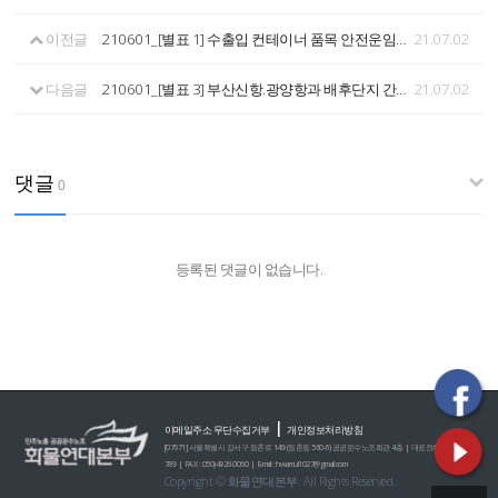
이전글
210601_[별표 1] 수출입 컨테이너 품목 안전운임 부대조항
21.07.02
다음글
210601_[별표 3] 부산신항.광양항과 배후단지 간 컨테이너 안전운임, 제주 지역 시멘트 안전운임
21.07.02
댓글
0
등록된 댓글이 없습니다.
|
이메일주소 무단수집거부
개인정보처리방침
[07671] 서울특별시 강서구 등촌로 149 (등촌동 560-6) 공공운수노조회관 4층 | 대표전화 : 02)2635-0
789 | FAX : 050)4926-0060 | E-mail : hwamul1027@gmail.com
Copyright © 화물연대본부. All Rights Reserved.