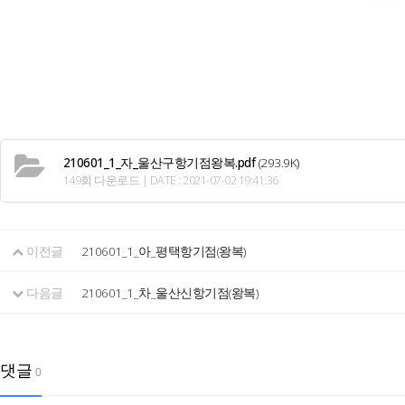
210601_1_자_울산구항기점왕복.pdf
(293.9K)
149회 다운로드 | DATE : 2021-07-02 19:41:36
이전글
210601_1_아_평택항기점(왕복)
다음글
210601_1_차_울산신항기점(왕복)
댓글
0