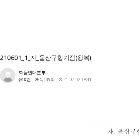
210601_1_자_울산구항기점(왕복)
화물연대본부
0건
5,139회
21-07-02 19:41