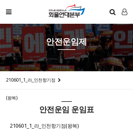
인트라넷
LOG IN
안전운임제
210601_1_라_인천항기점
(왕복)
안전운임 운임표
210601_1_라_인천항기점(왕복)