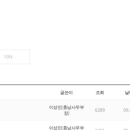
기타
글쓴이
조회
날
이성민[충남사무부
6289
09-
장]
이성민[충남사무부