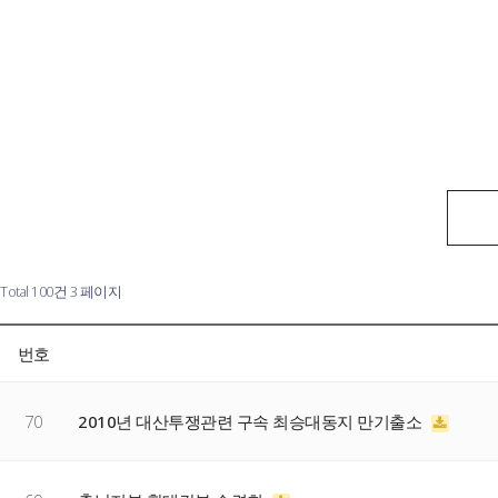
Total 100건
3 페이지
번호
70
2010년 대산투쟁관련 구속 최승대동지 만기출소