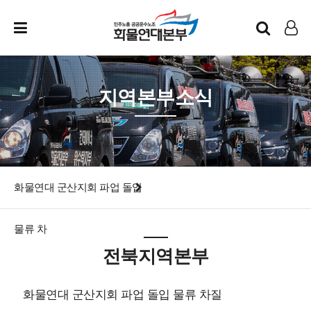
인트라넷
LOG IN
지역본부소식
화물연대 군산지회 파업 돌입
물류 차
전북지역본부
화물연대 군산지회 파업 돌입 물류 차질