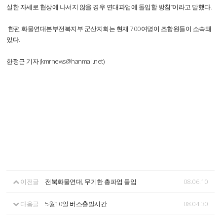
실한 자세로 협상에 나서지 않을 경우 연대파업에 돌입할 방침”이라고 말했다.
한편 화물연대본부전북지부 군산지회는 현재 700여명이 조합원들이 소속돼
있다.
한정근 기자 (kmrnews@hanmail.net)
이전글
전북화물연대, 무기한 총파업 돌입
08.06.10
다음글
5월10일 버스출발시간
08.04.30