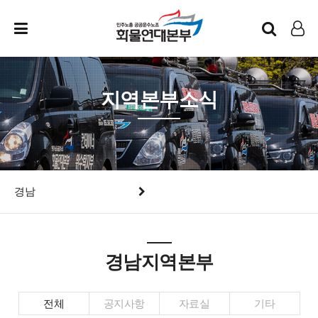
인트라넷
LOG IN
지역본부소식
경남
경남지역본부
전체
공지사항
자료실
기타