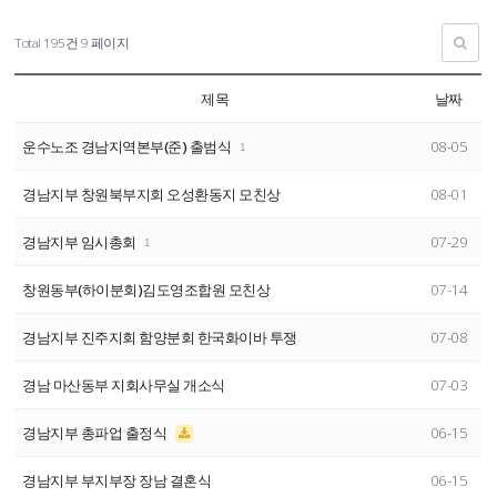
Total 195건
9 페이지
제목
날짜
운수노조 경남지역본부(준) 출범식
08-05
1
경남지부 창원북부지회 오성환동지 모친상
08-01
경남지부 임시총회
07-29
1
창원동부(하이분회)김도영조합원 모친상
07-14
경남지부 진주지회 함양분회 한국화이바 투쟁
07-08
경남 마산동부 지회사무실 개소식
07-03
경남지부 총파업 출정식
06-15
경남지부 부지부장 장남 결혼식
06-15