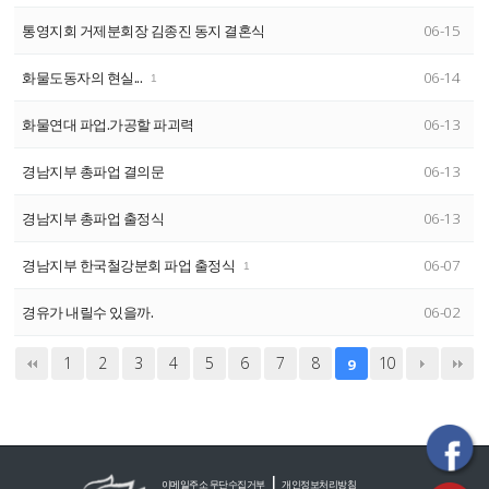
통영지회 거제분회장 김종진 동지 결혼식
06-15
화물도동자의 현실...
06-14
1
화물연대 파업.가공할 파괴력
06-13
경남지부 총파업 결의문
06-13
경남지부 총파업 출정식
06-13
경남지부 한국철강분회 파업 출정식
06-07
1
경유가 내릴수 있을까.
06-02
1
2
3
4
5
6
7
8
10
9
|
이메일주소 무단수집거부
개인정보처리방침